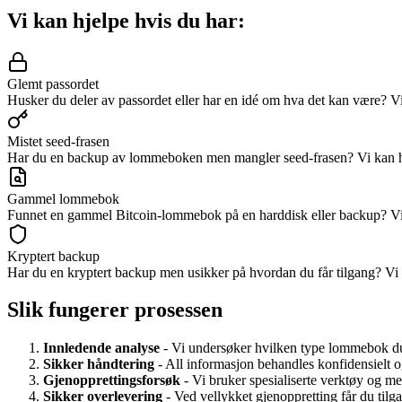
Vi kan hjelpe hvis du har:
Glemt passordet
Husker du deler av passordet eller har en idé om hva det kan være? V
Mistet seed-frasen
Har du en backup av lommeboken men mangler seed-frasen? Vi kan hj
Gammel lommebok
Funnet en gammel Bitcoin-lommebok på en harddisk eller backup? Vi k
Kryptert backup
Har du en kryptert backup men usikker på hvordan du får tilgang? Vi 
Slik fungerer prosessen
Innledende analyse
- Vi undersøker hvilken type lommebok du
Sikker håndtering
- All informasjon behandles konfidensielt 
Gjenopprettingsforsøk
- Vi bruker spesialiserte verktøy og me
Sikker overlevering
- Ved vellykket gjenoppretting får du tilg