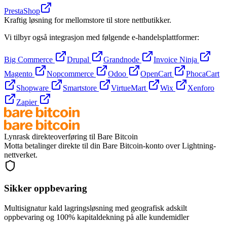
PrestaShop
Kraftig løsning for mellomstore til store nettbutikker.
Vi tilbyr også integrasjon med følgende e-handelsplattformer:
Big Commerce
Drupal
Grandnode
Invoice Ninja
Magento
Nopcommerce
Odoo
OpenCart
PhocaCart
Shopware
Smartstore
VirtueMart
Wix
Xenforo
Zapier
Lynrask direkteoverføring til Bare Bitcoin
Motta betalinger direkte til din Bare Bitcoin-konto over Lightning-
nettverket.
Sikker oppbevaring
Multisignatur kald lagringsløsning med geografisk adskilt
oppbevaring og 100% kapitaldekning på alle kundemidler