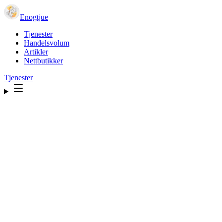
Enogtjue
Tjenester
Handelsvolum
Artikler
Nettbutikker
Tjenester